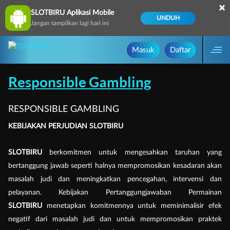
×
SLOTBIRU Aplikasi Mobile
UNDUH
Jangan tampilkan lagi hari ini
Masuk
Daftar
Responsible Gambling
RESPONSIBLE GAMBLING
KEBIJAKAN PERJUDIAN SLOTBIRU
SLOTBIRU
berkomitmen untuk mengesahkan taruhan yang
bertanggung jawab seperti halnya mempromosikan kesadaran akan
masalah judi dan meningkatkan pencegahan, intervensi dan
pelayanan. Kebijakan Pertanggungjawaban Permainan
SLOTBIRU
menetapkan komitmennya untuk meminimalisir efek
negatif dari masalah judi dan untuk mempromosikan praktek