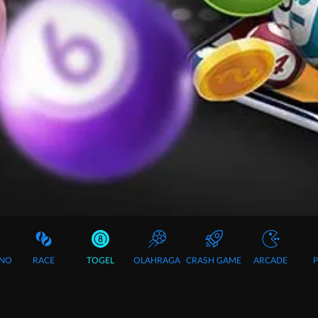
INO
RACE
TOGEL
OLAHRAGA
CRASH GAME
ARCADE