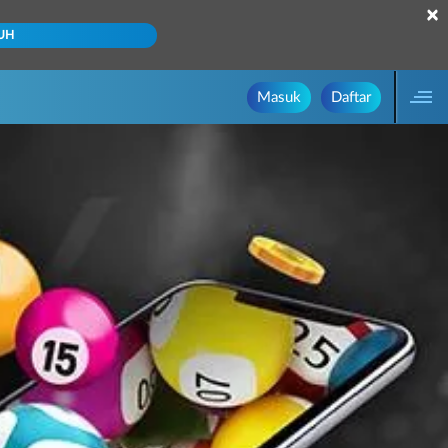
×
UH
Masuk
Daftar