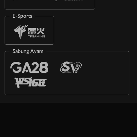
E-Sports
Sabung Ayam