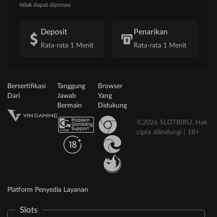
tidak dapat diproses
Deposit
Penarikan
Rata-rata 1 Menit
Rata-rata 1 Menit
Bersertifikasi
Tanggung
Browser
Dari
Jawab
Yang
Bermain
Didukung
©2026 SLOTBIRU. Hak
cipta dilindungi | 18+
Platform Penyedia Layanan
Slots