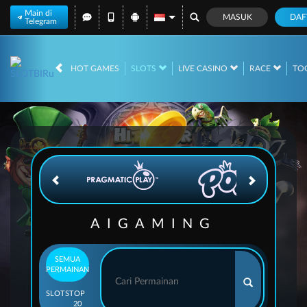
Main di
MASUK
DAF
Telegram
IDR
12,744,302,
HOT GAMES
SLOTS
LIVE CASINO
RACE
TO
AIGAMING
SEMUA
PERMAINAN
SLOTS
TOP
20