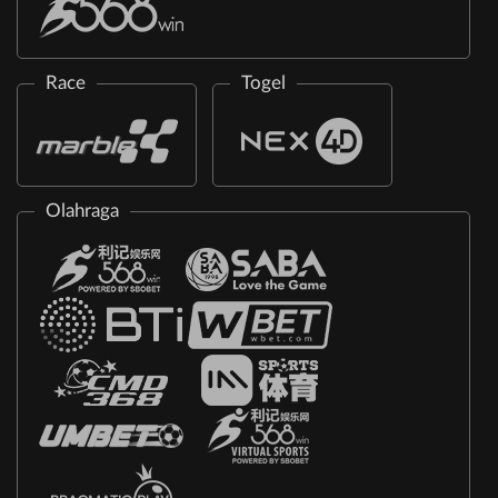
Race
Togel
Olahraga