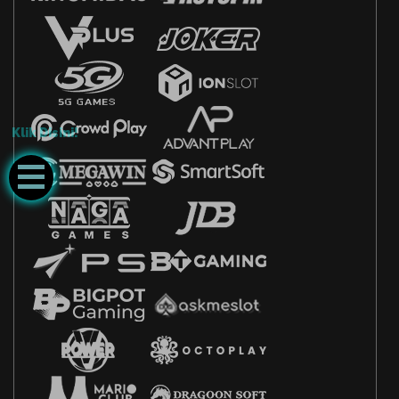
Klik Disini!