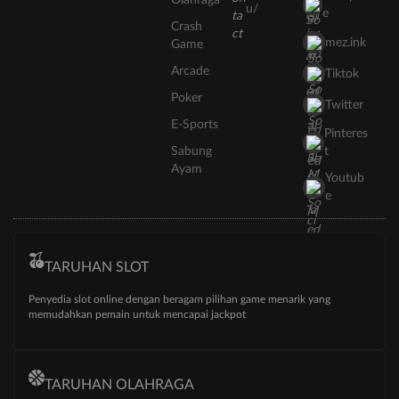
Olahraga
u/
e
Crash
mez.ink
Game
Arcade
Tiktok
Poker
Twitter
E-Sports
Pinteres
Sabung
t
Ayam
Youtub
e
TARUHAN SLOT
Penyedia slot online dengan beragam pilihan game menarik yang
memudahkan pemain untuk mencapai jackpot
TARUHAN OLAHRAGA