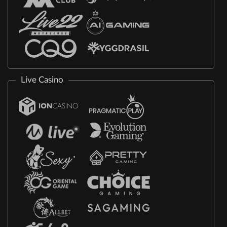
Live Casino