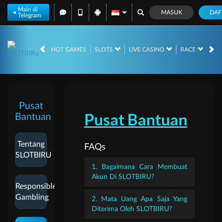
Main di
MASUK
DAF
Telegram
HOT GAMES
SLOTS
LIVE CASINO
RACE
TO
Pusat
Pusat Bantuan
Bantuan
Tentang
FAQs
SLOTBIRU
1. Bagaimana Cara Membuat
Akun Di SLOTBIRU?
Responsible
Gambling
2. Mata Uang Apa Saja Yang
Diterima Oleh SLOTBIRU?