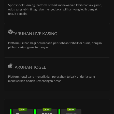
Sportsbook Gaming Platform Terbaik menawarkan lebih banyak game,
odds yang lebih tinggi, dan menyediakan pilihan yang lebih banyak
untuk pemain.
TARUHAN LIVE KASINO
Platform Pilihan bagi perusahaan-perusahaan terbaik di dunia, dengan
pilihan variasi game terbanyak
TARUHAN TOGEL
Platform togel yang menarik dari perusahan terbaik di dunia yang
menawarkan hadiah kemenangan besar