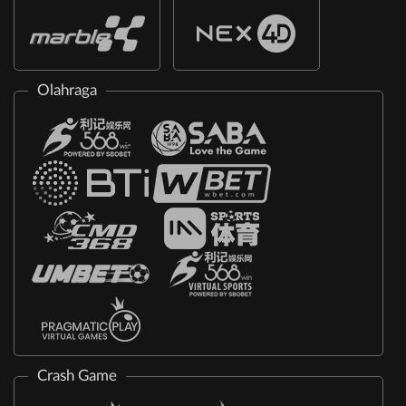
Olahraga
Crash Game