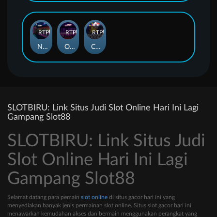
RTP
85%
RTP
92%
RTP
94%
Nyan Cat
Out Run
Cash Or Crash
SLOTBIRU: Link Situs Judi Slot Online Hari Ini Lagi
Gampang Slot88
SLOTBIRU: Link Situs Judi
Slot Online Hari Ini Lagi
Gampang Slot88
Selamat datang para pemain
slot online
di situs gacor hari ini yang
menyediakan banyak jenis permainan slot online. Situs slot gacor hari ini
menawarkan kemudahan akses dan bermain menggunakan perangkat yang