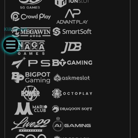
Klik Disini!