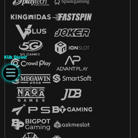
Klik Disini!