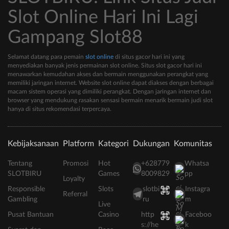
Slot Online Hari Ini Lagi
Gampang Slot88
Selamat datang para pemain
slot online
di situs gacor hari ini yang
menyediakan banyak jenis permainan slot online. Situs slot gacor hari ini
menawarkan kemudahan akses dan bermain menggunakan perangkat yang
memiliki jaringan internet. Website slot online dapat diakses dengan berbagai
macam sistem operasi yang dimiliki perangkat. Dengan jaringan internet dan
browser yang mendukung rasakan sensasi bermain menarik bermain judi slot
hanya di situs rekomendasi terpercaya.
Kebijaksanaan
Platform
Kategori
Dukungan
Komunitas
Tentang
Promosi
Hot
+628779
Whatsa
SLOTBIRU
Games
8009829
pp
Loyalty
Responsible
Slots
slotbi
Instagra
Referral
Gambling
ru
m
Live
Pusat Bantuan
Casino
http
Faceboo
s://he
k