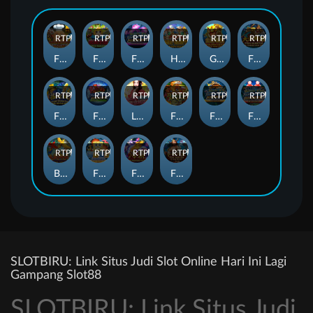
RTP
86%
RTP
93%
RTP
81%
RTP
92%
RTP
81%
RTP
80%
Fisherman's Wharf
Fish Hunter Insect Paradise
Fish Hunter 2 EX-Pro
Happy Fish 5
Golden Toad Fish Hunting
Fish Hunting: Da Sheng Nao Hai
RTP
91%
RTP
84%
RTP
87%
RTP
95%
RTP
86%
RTP
93%
Fish Hunting: Yao Qian Shu
Fish Hunter 2 EX-Novice
Lucky Wheel
Fish Hunter Monster Awaken
Fish Hunter 2 EX-Newbie
Fish Hunter 2 EX-My Club
RTP
94%
RTP
80%
RTP
91%
RTP
93%
Bird Paradise
Fish Hunter Spongebob
Fish Haiba
Fish Hunting: Li Kui Pi Yu
SLOTBIRU: Link Situs Judi Slot Online Hari Ini Lagi
Gampang Slot88
SLOTBIRU: Link Situs Judi