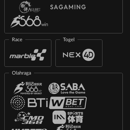
Race
Togel
Olahraga