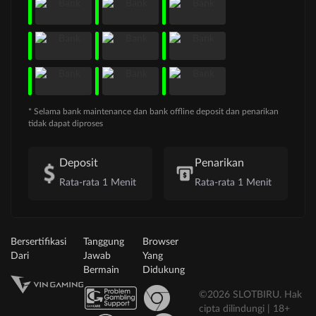
* Selama bank maintenance dan bank offline deposit dan penarikan
tidak dapat diproses
Deposit
Penarikan
Rata-rata 1 Menit
Rata-rata 1 Menit
Bersertifikasi
Tanggung
Browser
Dari
Jawab
Yang
Bermain
Didukung
©2026 SLOTBIRU. Hak
cipta dilindungi | 18+