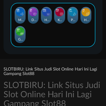
Mines
Dice
Hotline
Keno
Plinko
Hilo
Goal
SLOTBIRU: Link Situs Judi Slot Online Hari Ini Lagi
Gampang Slot88
SLOTBIRU: Link Situs Judi
Slot Online Hari Ini Lagi
Gampang Slot88