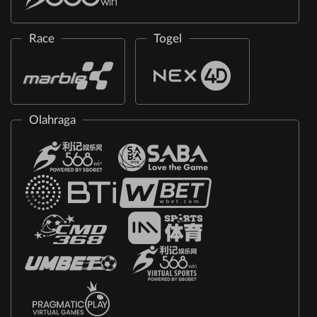
Race
Togel
Olahraga