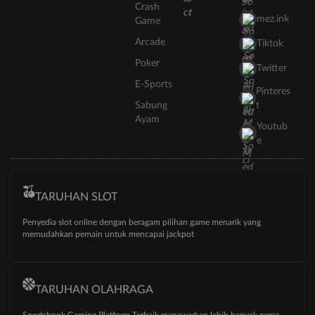
Crash
mez.ink
Game
Arcade
Tiktok
Poker
Twitter
E-Sports
Pinteres
Sabung
t
Ayam
Youtub
e
TARUHAN SLOT
Penyedia slot online dengan beragam pilihan game menarik yang
memudahkan pemain untuk mencapai jackpot
TARUHAN OLAHRAGA
Sportsbook Gaming Platform Terbaik menawarkan lebih banyak game,