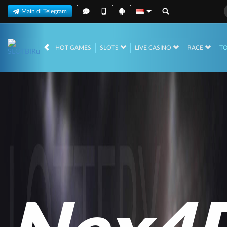
Main di Telegram
HOT GAMES
SLOTS
LIVE CASINO
RACE
T