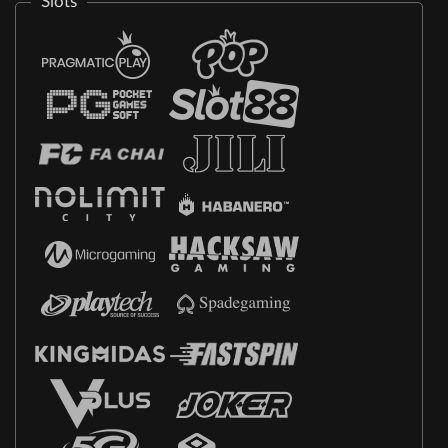
Slots