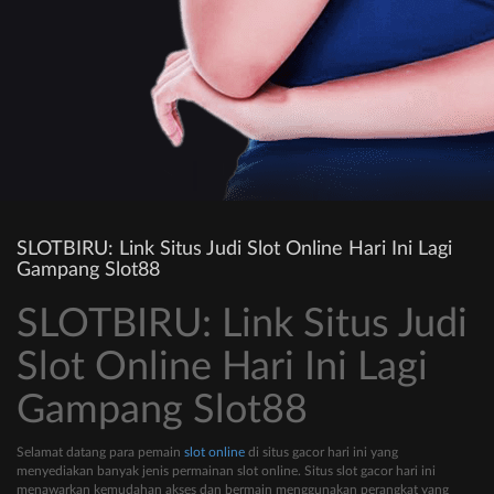
SLOTBIRU: Link Situs Judi Slot Online Hari Ini Lagi
Gampang Slot88
SLOTBIRU: Link Situs Judi
Slot Online Hari Ini Lagi
Gampang Slot88
Selamat datang para pemain
slot online
di situs gacor hari ini yang
menyediakan banyak jenis permainan slot online. Situs slot gacor hari ini
menawarkan kemudahan akses dan bermain menggunakan perangkat yang