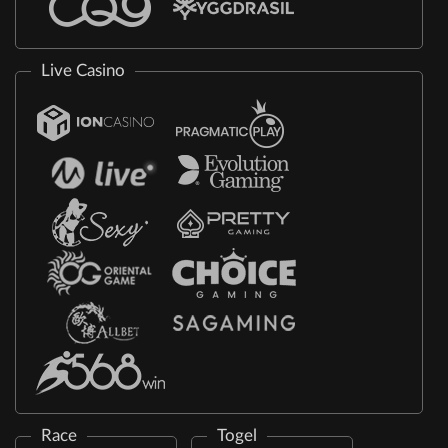
Live Casino
Race
Togel