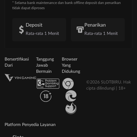
* Selama bank maintenance dan bank offline deposit dan penarikan
tidak dapat diproses
Deposit
Penarikan
Rata-rata 1 Menit
Rata-rata 1 Menit
Bersertifikasi
Tanggung
Browser
Dari
Jawab
Yang
Bermain
Didukung
©2026 SLOTBIRU. Hak
cipta dilindungi | 18+
Platform Penyedia Layanan