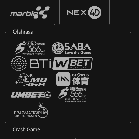
Olahraga
Crash Game