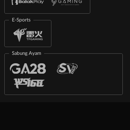
E-Sports
Sabung Ayam