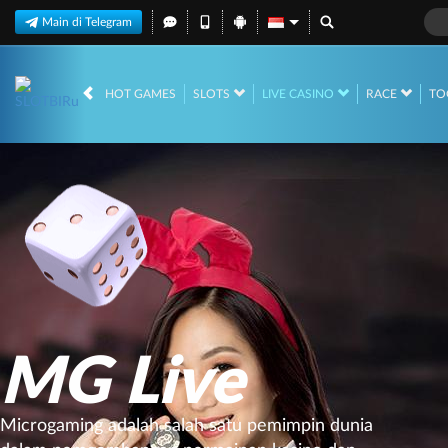
Main di Telegram
HOT GAMES
SLOTS
LIVE CASINO
RACE
TO
MG Live
Microgaming adalah salah satu pemimpin dunia