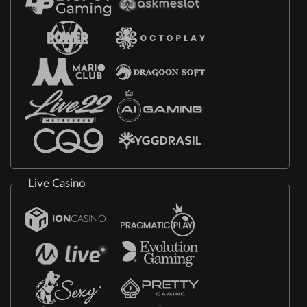
Live Casino