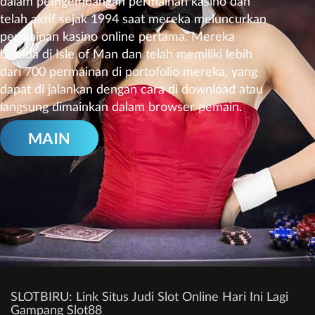
dalam pemgembangan permainan kasino dan
telah aktif sejak 1994 saat mereka meluncurkan
permainan kasino online pertama. Mereka
berada di Isle of Man dan telah memiliki lebih
dari 700 permainan di portofolio mereka, yang
dapat di jalankan dengan cara di download atau
langsung dimainkan dalam browser pemain.
MAIN
SLOTBIRU: Link Situs Judi Slot Online Hari Ini Lagi
Gampang Slot88